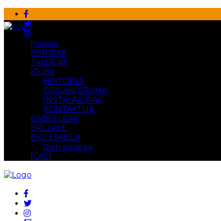
Hasiera
BERRIAK
TALDEAK
Kluba
HISTORIA
ORGANIGRAMA
INSTALAZIOAK
KONTAKTUA
BABESLEAK
BKLZALE
BKL ESKOLA
Izen ematea
[CAS]