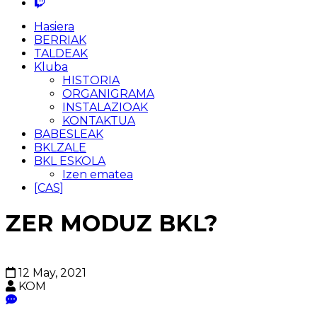
Hasiera
BERRIAK
TALDEAK
Kluba
HISTORIA
ORGANIGRAMA
INSTALAZIOAK
KONTAKTUA
BABESLEAK
BKLZALE
BKL ESKOLA
Izen ematea
[CAS]
ZER MODUZ BKL?
12 May, 2021
KOM