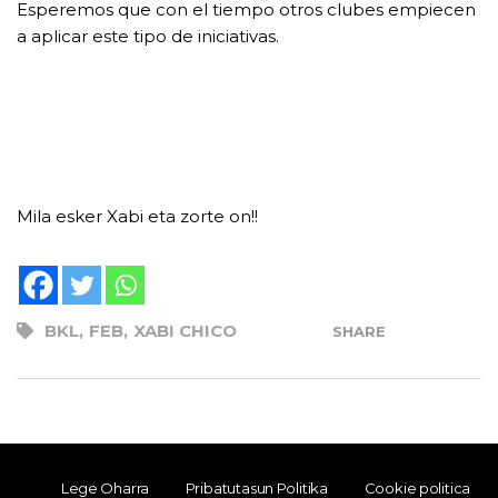
Esperemos que con el tiempo otros clubes empiecen
a aplicar este tipo de iniciativas.
Mila esker Xabi eta zorte on!!
BKL
,
FEB
,
XABI CHICO
SHARE
Lege Oharra
Pribatutasun Politika
Cookie politica