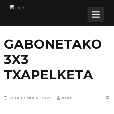
GABONETAKO
3X3
TXAPELKETA
13 DECEMBER, 2022
KOM