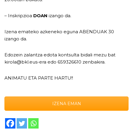
– Inskripzioa
DOAN
izango da.
Izena emateko azkeneko eguna ABENDUAK 30
izango da.
Edozein zalantza edota kontsulta bidali mezu bat
kirola@bkl.eus-era edo 659326610 zenbakira.
ANIMATU ETA PARTE HARTU!!
IZENA EMAN