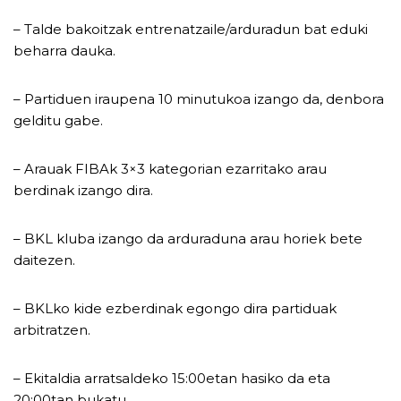
– Talde bakoitzak entrenatzaile/arduradun bat eduki
beharra dauka.
– Partiduen iraupena 10 minutukoa izango da, denbora
gelditu gabe.
– Arauak FIBAk 3×3 kategorian ezarritako arau
berdinak izango dira.
– BKL kluba izango da arduraduna arau horiek bete
daitezen.
– BKLko kide ezberdinak egongo dira partiduak
arbitratzen.
– Ekitaldia arratsaldeko 15:00etan hasiko da eta
20:00tan bukatu.