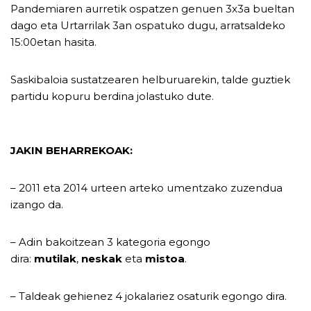
Pandemiaren aurretik ospatzen genuen 3x3a bueltan
dago eta Urtarrilak 3an ospatuko dugu, arratsaldeko
15:00etan hasita.
Saskibaloia sustatzearen helburuarekin, talde guztiek
partidu kopuru berdina jolastuko dute.
JAKIN BEHARREKOAK:
– 2011 eta 2014 urteen arteko umentzako zuzendua
izango da.
– Adin bakoitzean 3 kategoria egongo
dira:
mutilak
,
neskak
eta
mistoa
.
– Taldeak gehienez 4 jokalariez osaturik egongo dira.