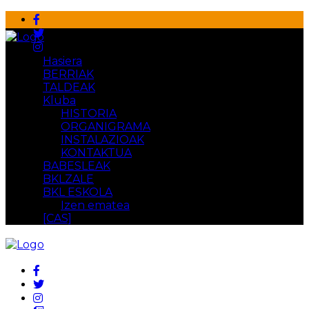
Hasiera
BERRIAK
TALDEAK
Kluba
HISTORIA
ORGANIGRAMA
INSTALAZIOAK
KONTAKTUA
BABESLEAK
BKLZALE
BKL ESKOLA
Izen ematea
[CAS]