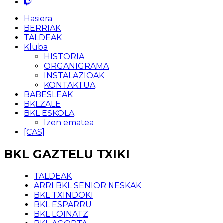
Hasiera
BERRIAK
TALDEAK
Kluba
HISTORIA
ORGANIGRAMA
INSTALAZIOAK
KONTAKTUA
BABESLEAK
BKLZALE
BKL ESKOLA
Izen ematea
[CAS]
BKL GAZTELU TXIKI
TALDEAK
ARRI BKL SENIOR NESKAK
BKL TXINDOKI
BKL ESPARRU
BKL LOINATZ