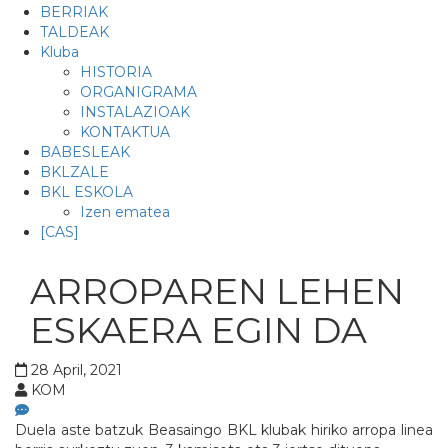
BERRIAK
TALDEAK
Kluba
HISTORIA
ORGANIGRAMA
INSTALAZIOAK
KONTAKTUA
BABESLEAK
BKLZALE
BKL ESKOLA
Izen ematea
[CAS]
ARROPAREN LEHEN
ESKAERA EGIN DA
28 April, 2021
KOM
Duela aste batzuk Beasaingo BKL klubak hiriko arropa linea