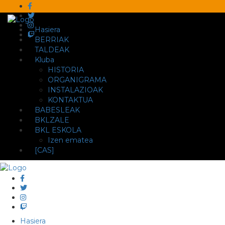
Hasiera
BERRIAK
TALDEAK
Kluba
HISTORIA
ORGANIGRAMA
INSTALAZIOAK
KONTAKTUA
BABESLEAK
BKLZALE
BKL ESKOLA
Izen ematea
[CAS]
Hasiera