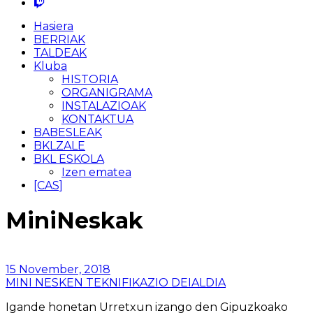
Hasiera
BERRIAK
TALDEAK
Kluba
HISTORIA
ORGANIGRAMA
INSTALAZIOAK
KONTAKTUA
BABESLEAK
BKLZALE
BKL ESKOLA
Izen ematea
[CAS]
MiniNeskak
15 November, 2018
MINI NESKEN TEKNIFIKAZIO DEIALDIA
Igande honetan Urretxun izango den Gipuzkoako