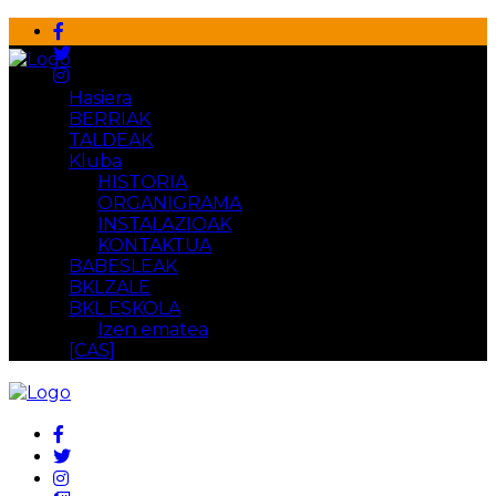
Hasiera
BERRIAK
TALDEAK
Kluba
HISTORIA
ORGANIGRAMA
INSTALAZIOAK
KONTAKTUA
BABESLEAK
BKLZALE
BKL ESKOLA
Izen ematea
[CAS]