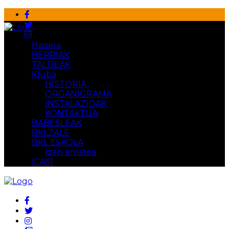
Hasiera
BERRIAK
TALDEAK
Kluba
HISTORIA
ORGANIGRAMA
INSTALAZIOAK
KONTAKTUA
BABESLEAK
BKLZALE
BKL ESKOLA
Izen ematea
[CAS]