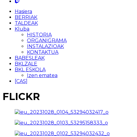
Hasiera
BERRIAK
TALDEAK
Kluba
HISTORIA
ORGANIGRAMA
INSTALAZIOAK
KONTAKTUA
BABESLEAK
BKLZALE
BKL ESKOLA
Izen ematea
[CAS]
FLICKR