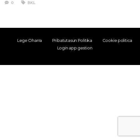
0
BKL
Lege Oharra
Pribatutasun Politika
Cookie politica
Login app gestion